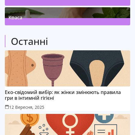
4
Posts
(
)
Краса
3
Posts
(
)
Останні
Еко-свідомий вибір: як жінки змінюють правила
гри в інтимній гігієні
12 Вересня, 2025