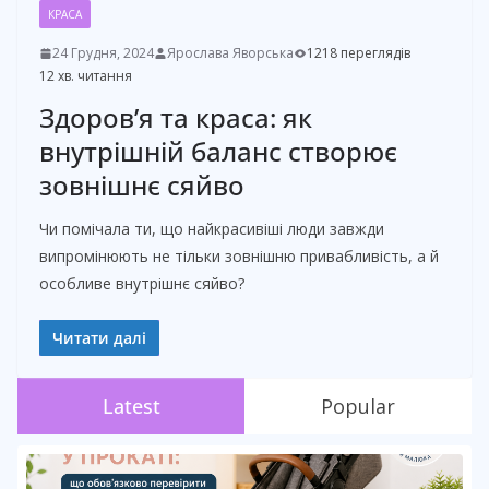
КРАСА
24 Грудня, 2024
Ярослава Яворська
1218 переглядів
12 хв. читання
Здоров’я та краса: як
внутрішній баланс створює
зовнішнє сяйво
Чи помічала ти, що найкрасивіші люди завжди
випромінюють не тільки зовнішню привабливість, а й
особливе внутрішнє сяйво?
Читати далі
Latest
Popular