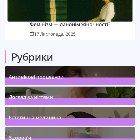
Фемінізм — синонім жіночності?
17 Листопада, 2025
Рубрики
Антивікові процедури
1
Posts
(
)
Догляд за нігтями
1
Posts
(
)
Естетична медицина
1
Posts
(
)
Здоров'я