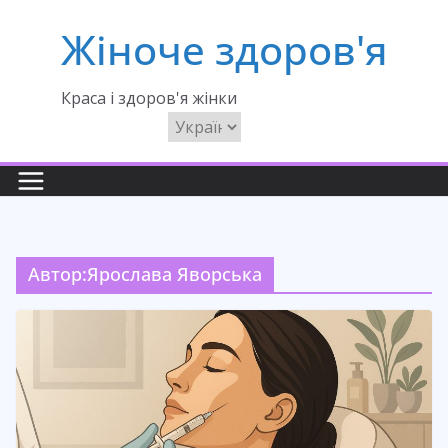
Перейти
Жіноче здоров'я
до
вмісту
Краса і здоров'я жінки
Вибрати
мову
Автор:
Ярослава Яворська