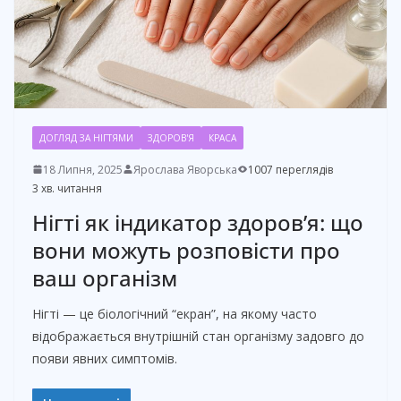
ДОГЛЯД ЗА НІГТЯМИ
ЗДОРОВ'Я
КРАСА
18 Липня, 2025
Ярослава Яворська
1007 переглядів
3 хв. читання
Нігті як індикатор здоров’я: що
вони можуть розповісти про
ваш організм
Нігті — це біологічний “екран”, на якому часто
відображається внутрішній стан організму задовго до
появи явних симптомів.