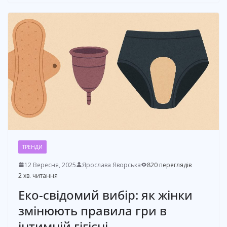
ТРЕНДИ
12 Вересня, 2025
Ярослава Яворська
820 переглядів
2 хв. читання
Еко-свідомий вибір: як жінки
змінюють правила гри в
інтимній гігієні