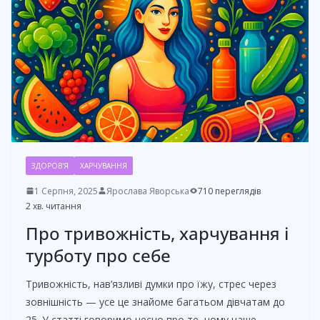
ЗДОРОВ'Я
ХАРЧУВАННЯ
1 Серпня, 2025
Ярослава Яворська
710 переглядів
2 хв. читання
Про тривожність, харчування і
турботу про себе
Тривожність, нав’язливі думки про їжу, стрес через
зовнішність — усе це знайоме багатьом дівчатам до
25. У статті говоримо чесно про те, чому наше