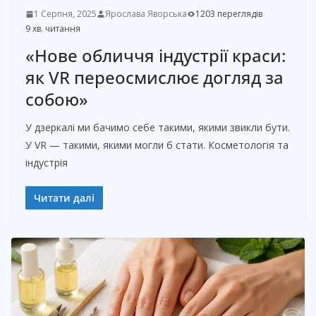
1 Серпня, 2025
Ярослава Яворська
1203 переглядів
9 хв. читання
«Нове обличчя індустрії краси:
як VR переосмислює догляд за
собою»
У дзеркалі ми бачимо себе такими, якими звикли бути.
У VR — такими, якими могли б стати. Косметологія та
індустрія
Читати далі