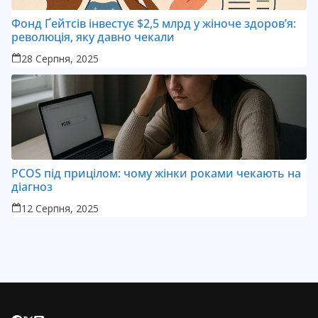
Фонд Ґейтсів інвестує $2,5 млрд у жіноче здоров’я:
революція, яку давно чекали
28 Серпня, 2025
PCOS під прицілом: чому жінки роками чекають на
діагноз
12 Серпня, 2025