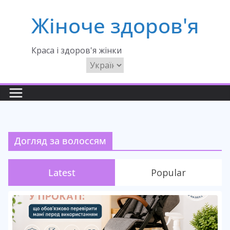
Перейти
Жіноче здоров'я
до
вмісту
Краса і здоров'я жінки
Вибрати
мову
Догляд за волоссям
Latest
Popular