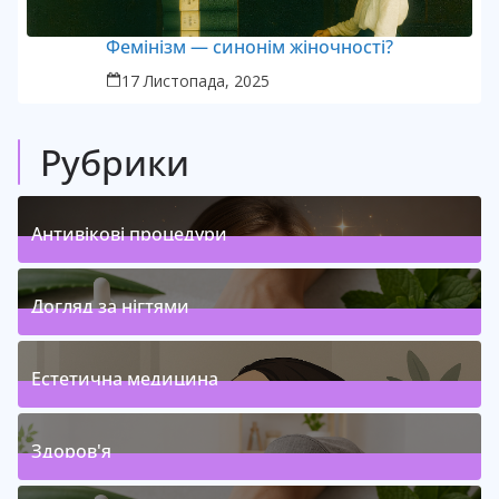
Фемінізм — синонім жіночності?
17 Листопада, 2025
Рубрики
Антивікові процедури
1
Posts
(
)
Догляд за нігтями
1
Posts
(
)
Естетична медицина
1
Posts
(
)
Здоров'я
4
Posts
(
)