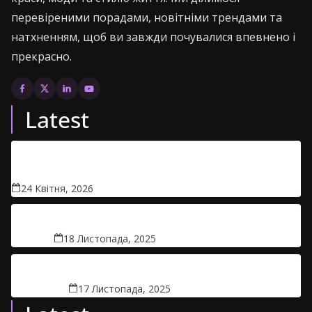
перевіреними порадами, новітніми трендами та
натхненням, щоб ви завжди почувалися впевнено і
прекрасно.
Latest
Чи безпечно брати дитячі товари в прокат: правда
про гігієну
24 Квітня, 2026
Безпліддя: факти, міфи та реальність
18 Листопада, 2025
Вірус, якого немає у довідниках
17 Листопада, 2025