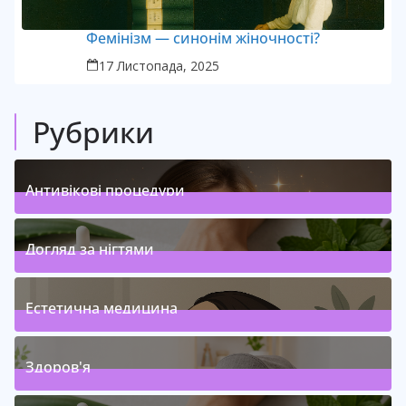
Фемінізм — синонім жіночності?
17 Листопада, 2025
Рубрики
Антивікові процедури
1
Posts
(
)
Догляд за нігтями
1
Posts
(
)
Естетична медицина
1
Posts
(
)
Здоров'я
4
Posts
(
)