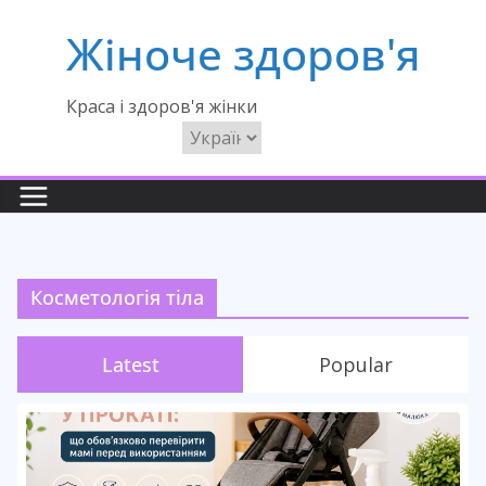
Перейти
Жіноче здоров'я
до
вмісту
Краса і здоров'я жінки
Вибрати
мову
Косметологія тіла
Latest
Popular