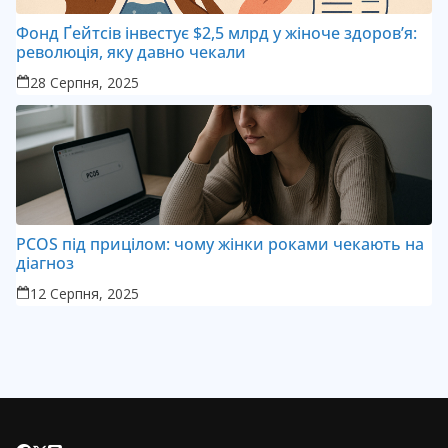
Фонд Ґейтсів інвестує $2,5 млрд у жіноче здоров’я:
революція, яку давно чекали
28 Серпня, 2025
PCOS під прицілом: чому жінки роками чекають на
діагноз
12 Серпня, 2025