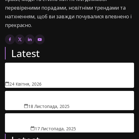
перевіреними порадами, новітніми трендами та
натхненням, щоб ви завжди почувалися впевнено і
прекрасно.
Latest
Чи безпечно брати дитячі товари в прокат: правда
про гігієну
24 Квітня, 2026
Безпліддя: факти, міфи та реальність
18 Листопада, 2025
Вірус, якого немає у довідниках
17 Листопада, 2025