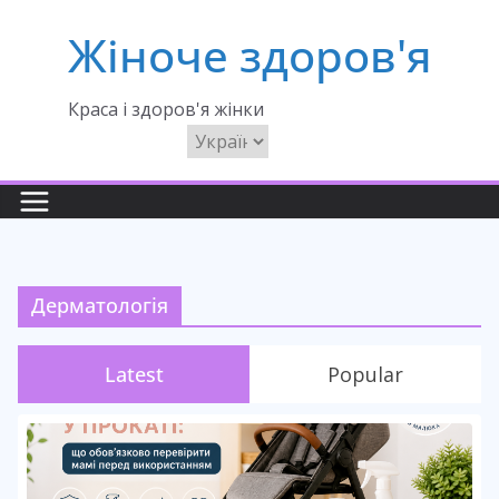
Перейти
Жіноче здоров'я
до
вмісту
Краса і здоров'я жінки
Вибрати
мову
Дерматологія
Latest
Popular