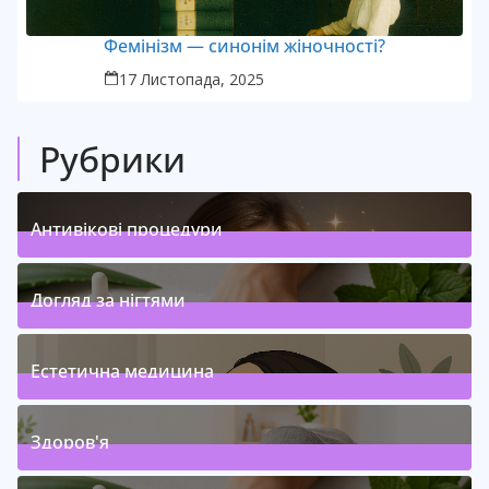
Фемінізм — синонім жіночності?
17 Листопада, 2025
Рубрики
Антивікові процедури
1
Posts
(
)
Догляд за нігтями
1
Posts
(
)
Естетична медицина
1
Posts
(
)
Здоров'я
4
Posts
(
)