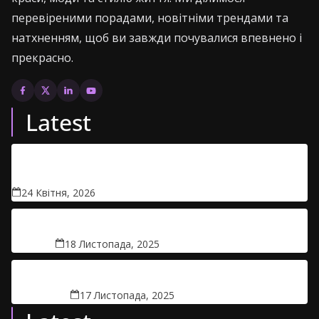
перевіреними порадами, новітніми трендами та
натхненням, щоб ви завжди почувалися впевнено і
прекрасно.
Latest
Чи безпечно брати дитячі товари в прокат: правда
про гігієну
24 Квітня, 2026
Безпліддя: факти, міфи та реальність
18 Листопада, 2025
Вірус, якого немає у довідниках
17 Листопада, 2025