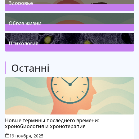
Здоровье
1
Posts
(
)
Образ жизни
1
Posts
(
)
Психология
1
Posts
(
)
Останні
Новые термины последнего времени:
хронобиология и хронотерапия
19 ноября, 2025