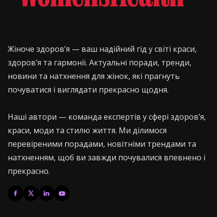
Жіноче здоров’я — ваш надійний гід у світі краси,
здоров’я та гармонії. Актуальні поради, тренди,
новини та натхнення для жінок, які прагнуть
почуватися і виглядати прекрасно щодня.
Наші автори — команда експертів у сфері здоров’я,
краси, моди та стилю життя. Ми ділимося
перевіреними порадами, новітніми трендами та
натхненням, щоб ви завжди почувалися впевнено і
прекрасно.